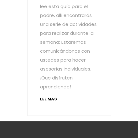
lee esta guía para el
padre, allí encontrarás
una serie de actividades
para realizar durante la
semana: Estaremos
comunicándonos con
ustedes para hacer
asesorías individuales.
¡Que disfruten
aprendiendo!
LEE MAS