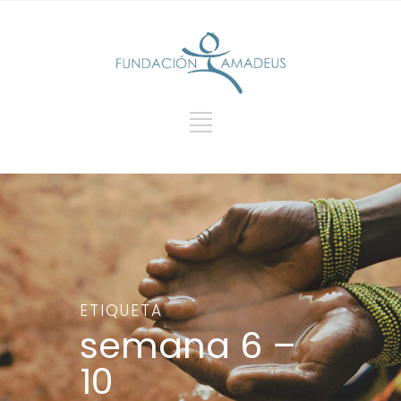
ETIQUETA
semana 6 –
10